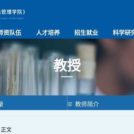
师资队伍
人才培养
招生就业
科学研
师资总览
导师名录
教师简介
教学管理制度
本科生教育
研究生教育
实验教学
学院招生
院系介绍
就业创业
科研团队
科研项目
科研奖励
科研进展
学术交流
教授
录
教师简介
 正文