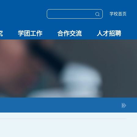
学校首页
究
学团工作
合作交流
人才招聘
学团动态
科技创新
校园文化
OESHPC专委会
应急学院
对外交流
校友工作
招聘启事
招聘系统