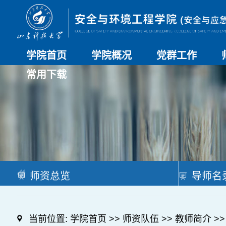
学院首页
学院概况
党群工作
常用下载
学院介绍
历史沿革
现任领导
组织机构
系部介绍
党建动态
理论学习
特色党建
支部风采
工会工作
研究生培养
日常管理
科研工作
本科教学
合作交流
师资总览
导师名
当前位置:
学院首页
>>
师资队伍
>>
教师简介
>>