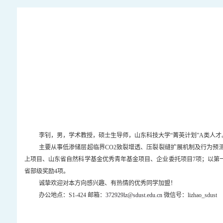
李钊，男，学术教授，硕士生导师，山东科技大学“菁英计划”A类人才
主要从事低渗储层超临界CO2致裂增透、压裂裂缝扩展机制及行为预
上项目、山东省自然科学基金优秀青年基金项目、企业委托项目7项；以第一
省部级奖励4项。
诚挚欢迎对本方向感兴趣、有热情的优秀同学加盟！
办公地点：S1-424 邮箱：
372929lz@sdust.edu.cn
微信号：lizhao_sdust