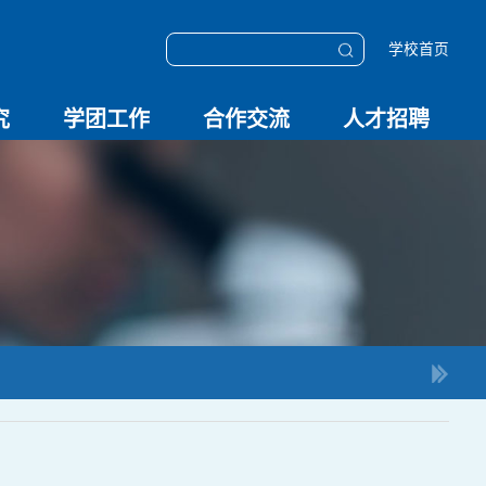
学校首页
究
学团工作
合作交流
人才招聘
学团动态
科技创新
校园文化
OESHPC专委会
应急学院
对外交流
校友工作
招聘启事
招聘系统