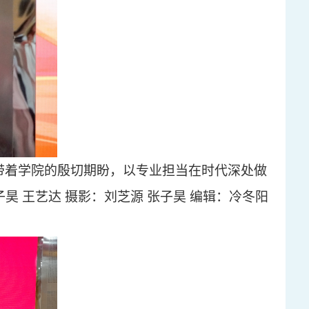
带着学院的殷切期盼，以专业担当在时代深处做
子昊
王艺达
摄影：刘芝源
张子昊
编辑：冷冬阳