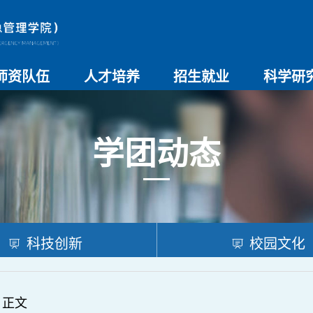
师资队伍
人才培养
招生就业
科学研
师资总览
导师名录
教师简介
教学管理制度
本科生教育
研究生教育
实验教学
学院招生
院系介绍
就业创业
科研团队
科研项目
科研奖励
科研进展
学术交流
学团动态
科技创新
校园文化
 正文