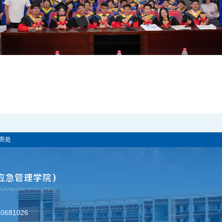
务处
681026