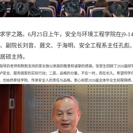
求学之路。
6月25日上午，安全与环境工程学院在j9-
、副院长刘音、聂文、于海明、安全工程系主任孔彪
居硕主持。
指导的
老师
和
默默
支持的家长致以
崇高的敬意和
诚挚
的
感谢。
张恩生回顾了2026届
护安全、服务国家的实际行动；
二是
，品格的分量，不在一时，而在长久。希望同学
也始终牵挂学院、传承安全人的责任与品格。衷心祝愿2026届全体毕业生前程锦绣