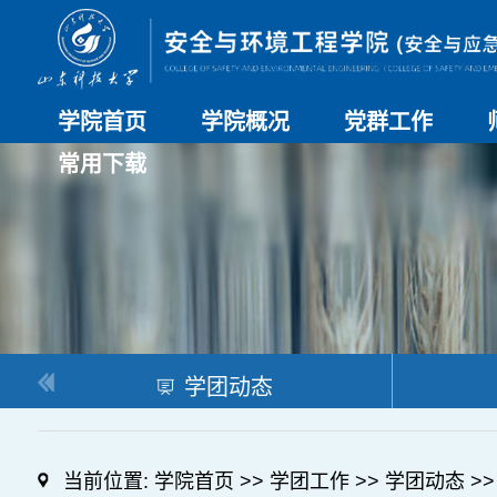
学院首页
学院概况
党群工作
常用下载
学院介绍
历史沿革
现任领导
组织机构
系部介绍
党建动态
理论学习
特色党建
支部风采
工会工作
研究生培养
日常管理
科研工作
本科教学
合作交流
学团动态
当前位置:
学院首页
>>
学团工作
>>
学团动态
>>