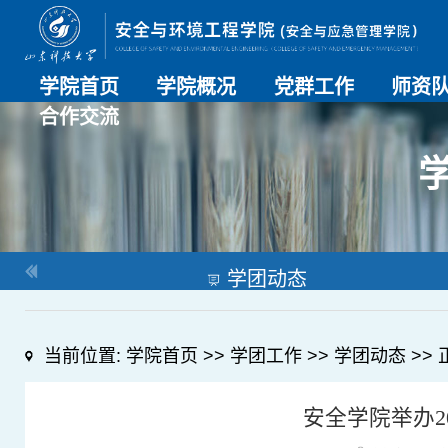
学院首页
学院概况
党群工作
师资
合作交流
学院介绍
历史沿革
现任领导
组织机构
系部介绍
党建动态
理论学习
特色党建
支部风采
工会工作
师资总
导师名
教师简
OESHPC专委会
应急学院
对外交流
校友工作
学团动态
当前位置:
学院首页
>>
学团工作
>>
学团动态
>> 
安全学院举办2