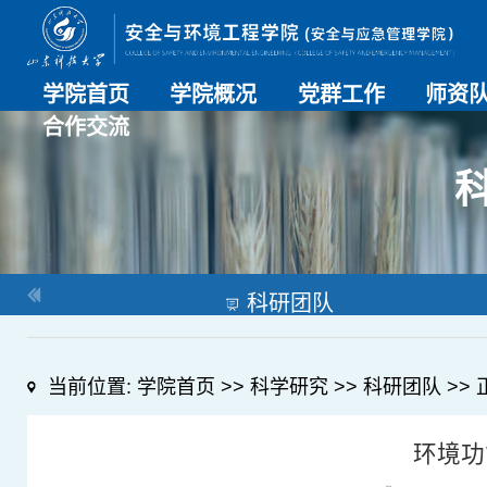
学院首页
学院概况
党群工作
师资
合作交流
学院介绍
历史沿革
现任领导
组织机构
系部介绍
党建动态
理论学习
特色党建
支部风采
工会工作
师资总
导师名
教师简
OESHPC专委会
应急学院
对外交流
校友工作
科研团队
当前位置:
学院首页
>>
科学研究
>>
科研团队
>> 
环境功