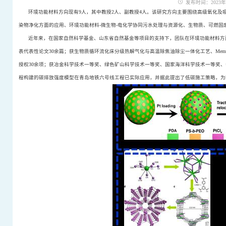
发布时间：2023年03
环境功能材料方向现有9人，其中教授2人、副教授4人。该研究方向主要围绕高级氧化
染物净化方面的应用、环境功能材料-微生物-电化学协同污水处理与资源化、生物质、可燃固
近年来，在国家自然科学基金、山东省自然基金等项目的支持下，团队在环境功能材料方
表代表性论文30余篇；获生物质循环流化床分级热解气化与高温除焦油除尘一体化工艺、Membrane-free microbial fuel c
授权30余项；获冶金科学技术一等奖、绿色矿山科学技术一等奖、国家海洋科学技术一等奖
程构建的碳排放强度模型在青岛地铁六号线工程已实际应用，并据此提出了低碳施工策略，为