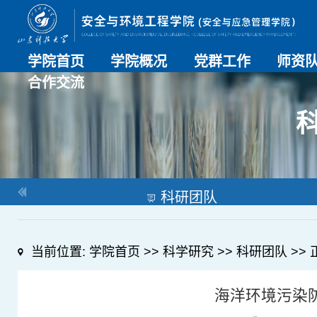
学院首页
学院概况
党群工作
师资
合作交流
学院介绍
历史沿革
现任领导
组织机构
系部介绍
党建动态
理论学习
特色党建
支部风采
工会工作
师资总
导师名
教师简
OESHPC专委会
应急学院
对外交流
校友工作
科研团队
当前位置:
学院首页
>>
科学研究
>>
科研团队
>> 
海洋环境污染