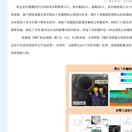
发布时间：2023年03
职业安全健康防护方向现有专职教师15人，其中教授5人、副教授4人，其中国家级人才
性成果：基于颗粒离散元技术提出了宏细观粉尘预测分析法，揭示了采掘面宏观粉尘团及细观
论并研发了多元水基介质抑尘技术；突破了综掘面全断面风幕控尘关键技术，研创了小型化风
臂等设备；提出了交变-脉冲注水及局部雾化封闭技术，形成了综采面时空一体化减除尘关键
成果被《煤矿安全规程》第
119
、
650
、
653
条采纳，主持制定《煤矿用混凝土喷射机
全生产先进适用技术与产品目录”
，在神华、山能等企业
127
对矿井推广应用，承担国家重点研
科研奖励
12
项。