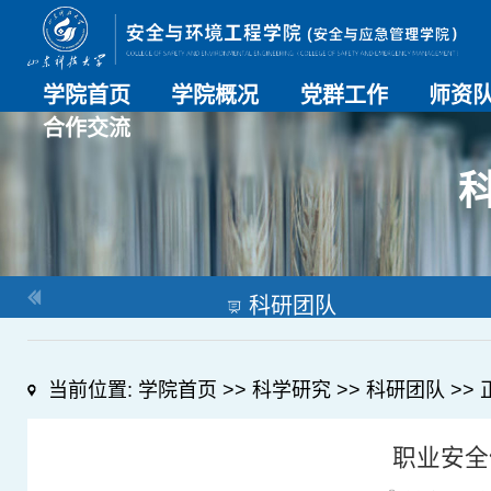
学院首页
学院概况
党群工作
师资
合作交流
学院介绍
历史沿革
现任领导
组织机构
系部介绍
党建动态
理论学习
特色党建
支部风采
工会工作
师资总
导师名
教师简
OESHPC专委会
应急学院
对外交流
校友工作
科研团队
当前位置:
学院首页
>>
科学研究
>>
科研团队
>> 
职业安全